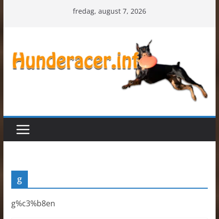
Skip
fredag, august 7, 2026
to
content
g
g%c3%b8en