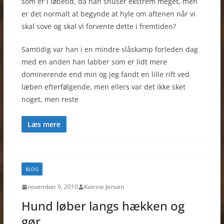
som er i løbetid, da han snuser ekstrem meget, men
er det normalt at begynde at hyle om aftenen når vi
skal sove og skal vi forvente dette i fremtiden?
Samtidig var han i en mindre slåskamp forleden dag
med en anden han labber som er lidt mere
dominerende end min og jeg fandt en lille rift ved
læben efterfølgende, men ellers var det ikke sket
noget, men reste
Læs mere
BLOG
november 9, 2010
Katrine Jensen
Hund løber langs hækken og
gør