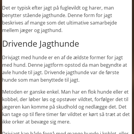
Det er typisk efter jagt på fuglevildt og harer, man
benytter stående jagthunde. Denne form for jagt
beskrives af mange som det ultimative samarbejde
mellem jæger og jagthund.
Drivende Jagthunde
Drivjagt med hunde er en af de ældste former for jagt
med hund. Denne jagtform opstod da man begyndte at
avle hunde til jagt. Drivende jagthunde var de første
hunde som man benyttede til jagt.
Metoden er ganske enkel. Man har en flok hunde eller et
kobbel, der løber løs og opstøver vildtet, forfølger det til
jægeren kan komme på skudhold og nedlægge det. Det
kan tage op til flere timer før vildtet er kørt så træt at det
ikke orker at bevæge sig mere.
Drivjagt kan både forgå med mange hunde i koblet, eller