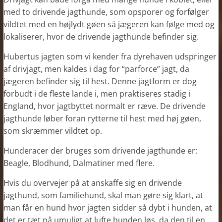
med to drivende jagthunde, som opsporer og forfølger
vildtet med en højlydt gøen så jægeren kan følge med og
lokaliserer, hvor de drivende jagthunde befinder sig.
Hubertus jagten som vi kender fra dyrehaven udspringer
af drivjagt, men kaldes i dag for “parforce” jagt, da
jægeren befinder sig til hest. Denne jagtform er dog
forbudt i de fleste lande i, men praktiseres stadig i
England, hvor jagtbyttet normalt er ræve. De drivende
jagthunde løber foran rytterne til hest med høj gøen,
som skræmmer vildtet op.
Hunderacer der bruges som drivende jagthunde er:
Beagle, Blodhund, Dalmatiner med flere.
Hvis du overvejer på at anskaffe sig en drivende
jagthund, som familiehund, skal man gøre sig klart, at
man får en hund hvor jagten sidder så dybt i hunden, at
det er tæt på umuligt at lufte hunden løs, da den til en