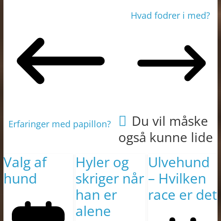
Hvad fodrer i med?
Du vil måske
Erfaringer med papillon?
også kunne lide
Valg af
Hyler og
Ulvehund
hund
skriger når
– Hvilken
han er
race er det
alene