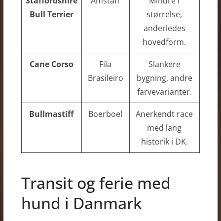
Staffordshire
Amstaff
Mindre i
Bull Terrier
størrelse,
anderledes
hovedform.
Cane Corso
Fila
Slankere
Brasileiro
bygning, andre
farvevarianter.
Bullmastiff
Boerboel
Anerkendt race
med lang
historik i DK.
Transit og ferie med
hund i Danmark