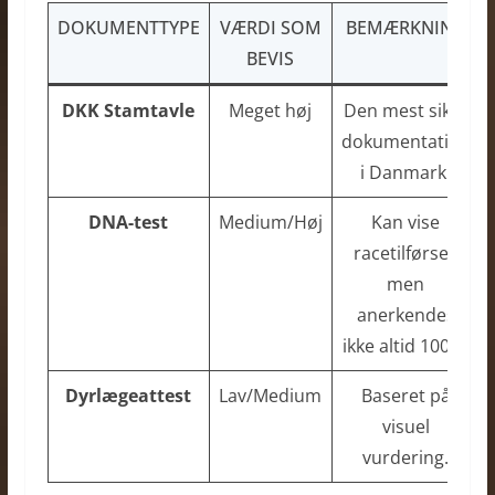
DOKUMENTTYPE
VÆRDI SOM
BEMÆRKNING
BEVIS
DKK Stamtavle
Meget høj
Den mest sikre
dokumentation
i Danmark.
DNA-test
Medium/Høj
Kan vise
racetilførsel,
men
anerkendes
ikke altid 100%.
Dyrlægeattest
Lav/Medium
Baseret på
visuel
vurdering.