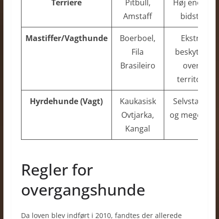
Terriere
Pitbull,
Høj energi o
Amstaff
bidstyrke
Mastiffer/Vagthunde
Boerboel,
Ekstremt
Fila
beskyttend
Brasileiro
over for
territorium
Hyrdehunde (Vagt)
Kaukasisk
Selvstændig
Ovtjarka,
og meget sto
Kangal
Regler for
overgangshunde
Da loven blev indført i 2010, fandtes der allerede