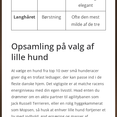
elegant
Langhåret
Børstning
Ofte den mest
milde af de tre
Opsamling på valg af
lille hund
At vælge en hund fra top 10 over små hunderacer
giver dig en trofast ledsager, der kan passe ind i de
fleste danske hjem. Det vigtigste er at matche racens
energiniveau med din egen livsstil. Hvad enten du
drømmer om en aktiv partner til agilitybanen som
Jack Russell Terrieren, eller en rolig hyggekammerat
som Mopsen, så husk at enhver lille hund fortjener et
liv med indhold, god ernæring og masser af