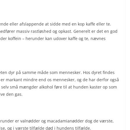
nde eller afslappende at sidde med en kop kaffe eller te.
dfører massiv rastløshed og opkast. Generelt er det en god
lder koffein – herunder kan udover kaffe og te, nævnes
ealiteten dyr på samme måde som mennesker. Hos dyret findes
de er markant mindre end os mennesker, og de har derfor også
n selv små mængder alkohol føre til at hunden kaster op som
ive den gas.
Herunder er valnødder og macadamianødder dog de værste,
else, og i værste tilfælde død i hundens tilfælde.