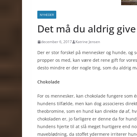
NYHEDER
Det må du aldrig giv
december 6, 2017
Katrine Jensen
Der er stor forskel på mennesker og hunde, og 
propper os med, kan være det rene gift for vor
desto mindre er der nogle ting, som du aldrig m
Chokolade
For os mennesker, kan chokolade fungere som én 
hundens tilfælde, men kan dog associeres direk
theobromine, som en hund kan direkte dø af, hvis
chokoladen er, jo farligere er denne da for hun
hundens hjerte til at slå meget hurtigere end nor
maveblødning, da stoffet ydermere irriterer hu