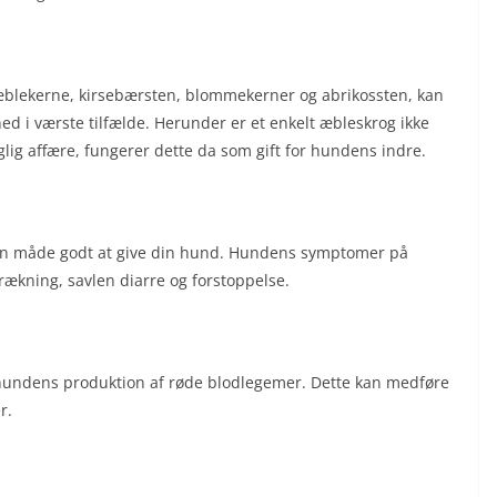
æblekerne, kirsebærsten, blommekerner og abrikossten, kan
hed i værste tilfælde. Herunder er et enkelt æbleskrog ikke
glig affære, fungerer dette da som gift for hundens indre.
gen måde godt at give din hund. Hundens symptomer på
trækning, savlen diarre og forstoppelse.
e hundens produktion af røde blodlegemer. Dette kan medføre
r.