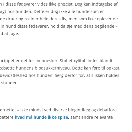
n i disse fødevarer vides ikke præcist. Dog kan indtagelse af
igt hos hunden. Dette er dog ikke alle hunde som er
både druer og rosiner hele deres liv, men som ikke oplever de
 din hund disse fødevarer, hold da øje med dens begående –
d at tage.
cippet er det for mennesker. Stoffet xylitol findes blandt
 nedsætte hundens blodsukkerniveau. Dette kan føre til opkast,
 bevidstløshed hos hunden. Sørg derfor for, at slikken holdes
 stunder.
ternettet – ikke mindst ved diverse blogindlæg og debatfora,
battere
hvad må hunde ikke spise
, samt andre relevante