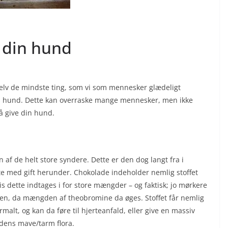
e din hund
selv de mindste ting, som vi som mennesker glædeligt
es hund. Dette kan overraske mange mennesker, men ikke
å give din hund.
af de helt store syndere. Dette er den dog langt fra i
te med gift herunder. Chokolade indeholder nemlig stoffet
 dette indtages i for store mængder – og faktisk; jo mørkere
den, da mængden af theobromine da øges. Stoffet får nemlig
malt, og kan da føre til hjerteanfald, eller give en massiv
ndens mave/tarm flora.