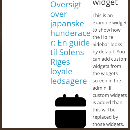
widget
Oversigt
over
This is an
japanske
example widget
to show how
hunderace
the Højre
r: En guide
Sidebar looks
til Solens
by default. You
can add custom
Riges
widgets from
loyale
the widgets
ledsagere
screen in the
admin. If
custom widgets
is added than
this will be
replaced by
those widgets.