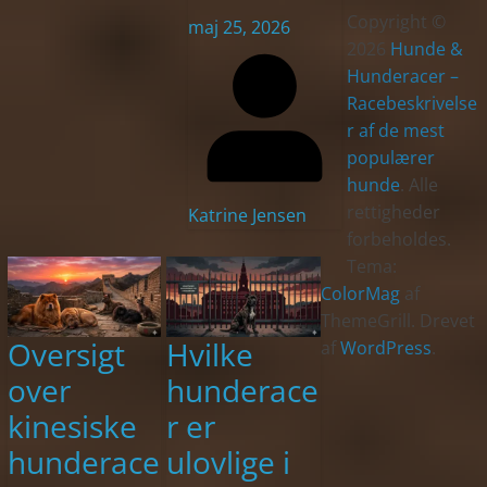
Copyright ©
maj 25, 2026
2026
Hunde &
Hunderacer –
Racebeskrivelse
r af de mest
populærer
hunde
. Alle
rettigheder
Katrine Jensen
forbeholdes.
Tema:
ColorMag
af
ThemeGrill. Drevet
Oversigt
Hvilke
af
WordPress
.
over
hunderace
kinesiske
r er
hunderace
ulovlige i