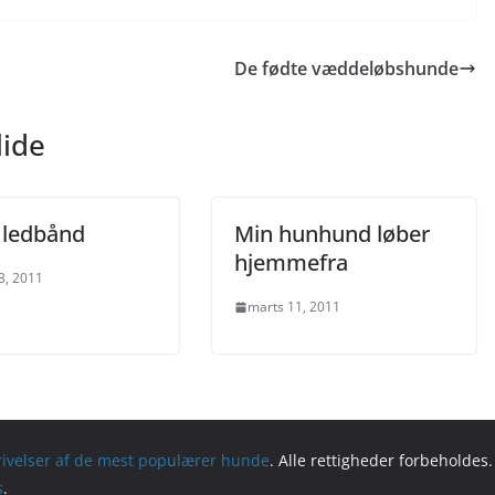
De fødte væddeløbshunde
lide
 ledbånd
Min hunhund løber
hjemmefra
3, 2011
marts 11, 2011
ivelser af de mest populærer hunde
. Alle rettigheder forbeholdes.
s
.