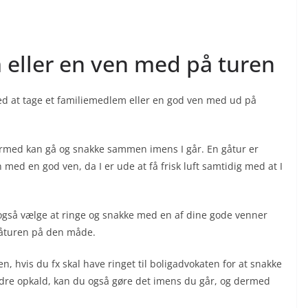
 eller en ven med på turen
r ved at tage et familiemedlem eller en god ven med ud på
ermed kan gå og snakke sammen imens I går. En gåtur er
ed en god ven, da I er ude at få frisk luft samtidig med at I
også vælge at ringe og snakke med en af dine gode venner
 gåturen på den måde.
 hvis du fx skal have ringet til boligadvokaten for at snakke
 andre opkald, kan du også gøre det imens du går, og dermed