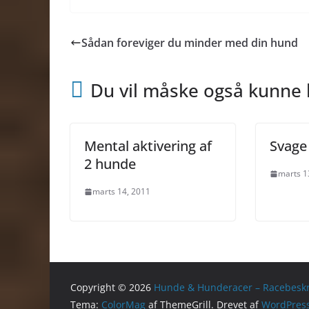
Sådan foreviger du minder med din hund
Du vil måske også kunne 
Mental aktivering af
Svage
2 hunde
marts 1
marts 14, 2011
Copyright © 2026
Hunde & Hunderacer – Racebeskr
Tema:
ColorMag
af ThemeGrill. Drevet af
WordPres